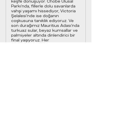
keşfe dönüşüyor. Chobe Ulusal
Parkı’nda, fillerle dolu savanlarda
vahşi yaşamı hissediyor, Victoria
Şelalesi’nde ise doğanın
coşkusuna tanıklık ediyoruz. Ve
son durağımız Mauritius Adası'nda
turkuaz sular, beyaz kumsallar ve
palmiyeler altında dinlendirici bir
final yaşıyoruz. Her
durak,Afrika’nın bir başka yüzünü
sunuyor; büyüleyici, dokunaklı ve
ilham verici..
GOODLIFE ELITE CLUB LTD
Building 3, Chiswick Park 566 Chiswick High Road W4 5YA
London UK
+44 778 9999 399
info
@goodlifeeliteclub.com