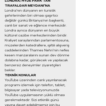
LONDRA; HYDE PARK'TAN 
TRAFALGAR MEYDANI'NA 
Londra'nın dünyanın en turistik 
şehirlerinden biri olması şaşırtıcı 
değildir çünkü Britanya'nın başkenti, 
canlı bir sanat ve eğlence merkezidir. 
Londra ayrıca dünyanın en büyük 
kültürel cazibe merkezlerinden biridir. 
Kraliyet saraylarından parlamentosuna, 
müzelerden katedrallere, ışıltılı alışveriş 
caddelerinden Thames Nehri'nin nefes 
kesen manzaralarını sunan dev dönme 
dolabına kadar, görülecek ve yapılacak 
benzersiz deneyimler ziyaretçileri 
bekler.
TEKNİK KONULAR
YouTube üzerinden canlı yayınlanacak 
programı izlemek için telefon, tablet, 
bilgisayar yada televizyonunuzda 
YouTube uygulamasının yüklü olması 
gerekmektedir. Sizi etkinlik günü 
yayına davet edebilmemiz için bu 