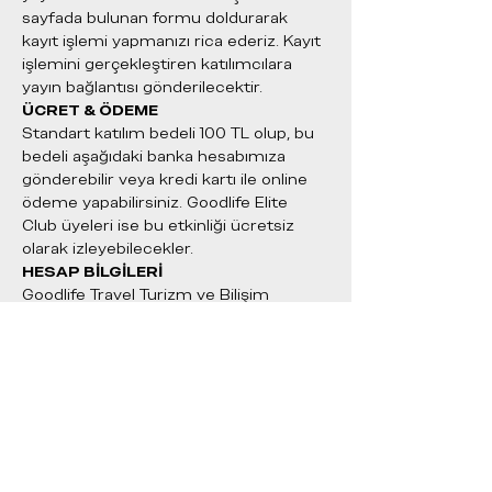
sayfada bulunan formu doldurarak 
kayıt işlemi yapmanızı rica ederiz. Kayıt 
işlemini gerçekleştiren katılımcılara 
yayın bağlantısı gönderilecektir.
ÜCRET & ÖDEME
Standart katılım bedeli 100 TL olup, bu 
bedeli aşağıdaki banka hesabımıza 
gönderebilir veya kredi kartı ile online 
ödeme yapabilirsiniz. Goodlife Elite 
Club üyeleri ise bu etkinliği ücretsiz 
olarak izleyebilecekler.
HESAP BİLGİLERİ
Goodlife Travel Turizm ve Bilişim 
Hizmetleri Ltd. Şti.  
TR96 0011 1000 0000 0086 3042 39 
(QNB Finansbank)
BİLETLER