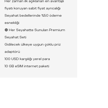
Her zaman ilk açıklanan en avantajlı
fiyatı koruyan sabit fiyat ayrıcalığı
Seyahat bedellerinde %50 ödeme
esnekliği
🟣 Her Seyahatte Sunulan Premium
Seyahat Seti
Gidilecek ülkeye uygun çoklu priz
adaptörü
100 USD karşılığı yerel para
10 GB eSIM internet paketi
Elite Plus Üyelik
🟣 Uygunluk
En az 10 GOODLIFE gezisine katılmış
olmak