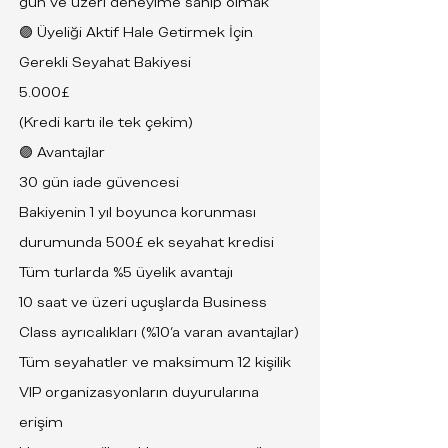
gün ve üzeri deneyime sahip olmak
🟣 Üyeliği Aktif Hale Getirmek İçin
Gerekli Seyahat Bakiyesi
5.000£
(Kredi kartı ile tek çekim)
🟣 Avantajlar
30 gün iade güvencesi
Bakiyenin 1 yıl boyunca korunması
durumunda 500£ ek seyahat kredisi
Tüm turlarda %5 üyelik avantajı
10 saat ve üzeri uçuşlarda Business
Class ayrıcalıkları (%10’a varan avantajlar)
Tüm seyahatler ve maksimum 12 kişilik
VIP organizasyonların duyurularına
erişim