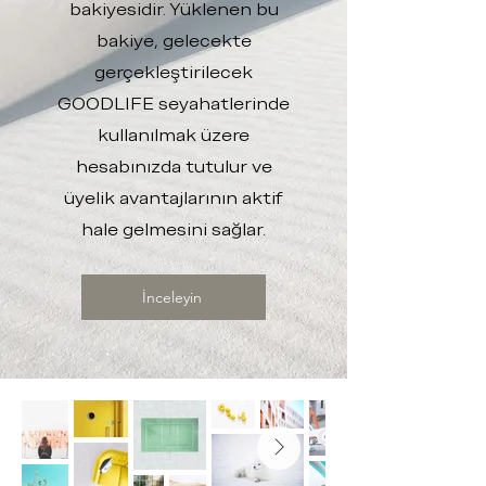
bakiyesidir. Yüklenen bu
bakiye, gelecekte
gerçekleştirilecek
GOODLIFE seyahatlerinde
kullanılmak üzere
hesabınızda tutulur ve
üyelik avantajlarının aktif
hale gelmesini sağlar.
İnceleyin