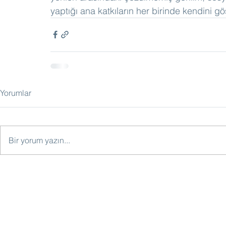
yaptığı ana katkıların her birinde kendini gös
Yorumlar
Bir yorum yazın...
GOODLIFE ELITE CLUB LTD
Building 3, Chiswick Park 566 Chiswick 