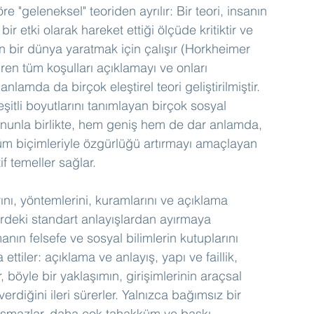
göre "geleneksel" teoriden ayrılır: Bir teori, insanın 
bir etki olarak hareket ettiği ölçüde kritiktir ve 
yan bir dünya yaratmak için çalışır (Horkheimer 
tiren tüm koşulları açıklamayı ve onları 
mda da birçok eleştirel teori geliştirilmiştir. 
tli boyutlarını tanımlayan birçok sosyal 
 Bununla birlikte, hem geniş hem de dar anlamda, 
 tüm biçimleriyle özgürlüğü artırmayı amaçlayan 
f temeller sağlar.
nı, yöntemlerini, kuramlarını ve açıklama 
rdeki standart anlayışlardan ayırmaya 
anın felsefe ve sosyal bilimlerin kutuplarını 
ettiler: açıklama ve anlayış, yapı ve faillik, 
r, böyle bir yaklaşımın, girişimlerinin araçsal 
rdiğini ileri sürerler. Yalnızca bağımsız bir 
ışmazlar, daha çok tahakküm ve baskı 