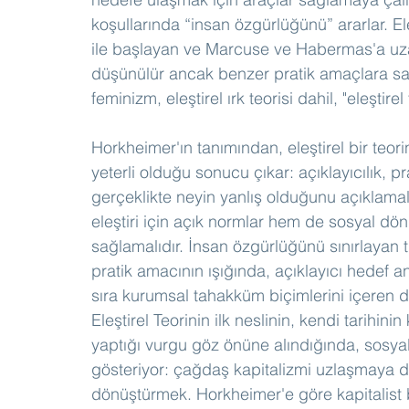
koşullarında “insan özgürlüğünü” ararlar. El
ile başlayan ve Marcuse ve Habermas'a uza
düşünülür ancak benzer pratik amaçlara sah
feminizm, eleştirel ırk teorisi dahil, "eleştire
Horkheimer'ın tanımından, eleştirel bir teor
yeterli olduğu sonucu çıkar: açıklayıcılık, pr
gerçeklikte neyin yanlış olduğunu açıklamal
eleştiri için açık normlar hem de sosyal dönü
sağlamalıdır. İnsan özgürlüğünü sınırlayan 
pratik amacının ışığında, açıklayıcı hedef an
sıra kurumsal tahakküm biçimlerini içeren disi
Eleştirel Teorinin ilk neslinin, kendi tarihini
yaptığı vurgu göz önüne alındığında, sosyal
gösteriyor: çağdaş kapitalizmi uzlaşmaya d
dönüştürmek. Horkheimer'e göre kapitalist b