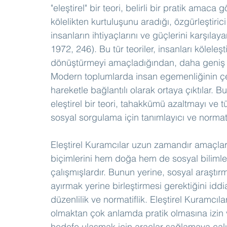
"eleştirel" bir teori, belirli bir pratik amaca 
kölelikten kurtuluşunu aradığı, özgürleştirici 
insanların ihtiyaçlarını ve güçlerini karşıla
1972, 246). Bu tür teoriler, insanları köleleş
dönüştürmeyi amaçladığından, daha geniş anla
Modern toplumlarda insan egemenliğinin çeşi
hareketle bağlantılı olarak ortaya çıktılar.
eleştirel bir teori, tahakkümü azaltmayı ve
sosyal sorgulama için tanımlayıcı ve normati
Eleştirel Kuramcılar uzun zamandır amaçları
biçimlerini hem doğa hem de sosyal bilimle
çalışmışlardır. Bunun yerine, sosyal araştırm
ayırmak yerine birleştirmesi gerektiğini iddia 
düzenlilik ve normatiflik. Eleştirel Kuramcıla
olmaktan çok anlamda pratik olmasına izin ve
hedefe ulaşmak için araçlar sağlamaya çal