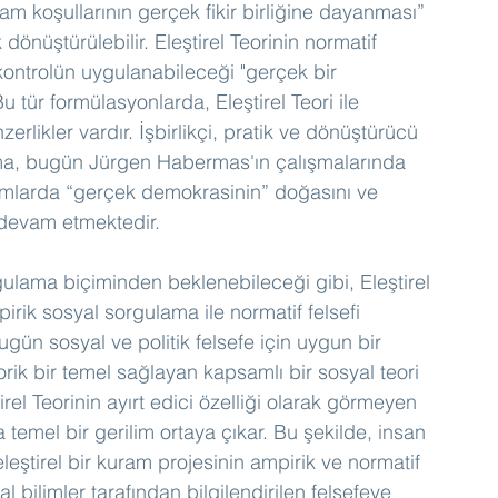
am koşullarının gerçek fikir birliğine dayanması” 
dönüştürülebilir. Eleştirel Teorinin normatif 
kontrolün uygulanabileceği "gerçek bir 
 tür formülasyonlarda, Eleştirel Teori ile 
likler vardır. İşbirlikçi, pratik ve dönüştürücü 
nma, bugün Jürgen Habermas'ın çalışmalarında 
umlarda “gerçek demokrasinin” doğasını ve 
i devam etmektedir.
rgulama biçiminden beklenebileceği gibi, Eleştirel 
mpirik sosyal sorgulama ile normatif felsefi 
ün sosyal ve politik felsefe için uygun bir 
eorik bir temel sağlayan kapsamlı bir sosyal teori 
irel Teorinin ayırt edici özelliği olarak görmeyen 
temel bir gerilim ortaya çıkar. Bu şekilde, insan 
eştirel bir kuram projesinin ampirik ve normatif 
 bilimler tarafından bilgilendirilen felsefeye 