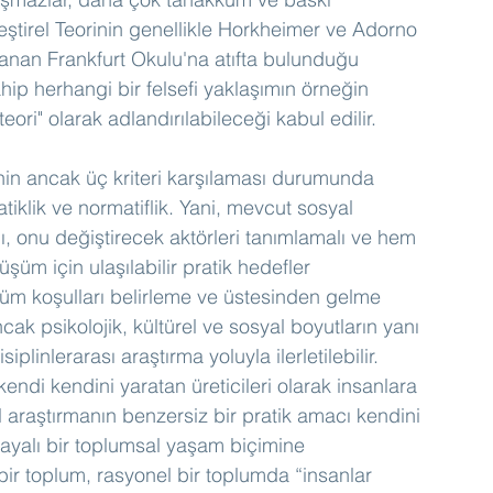
eştirel Teorinin genellikle Horkheimer ve Adorno 
nan Frankfurt Okulu'na atıfta bulunduğu 
ip herhangi bir felsefi yaklaşımın örneğin 
l teori" olarak adlandırılabileceği kabul edilir.
inin ancak üç kriteri karşılaması durumunda 
atiklik ve normatiflik. Yani, mevcut sosyal 
ı, onu değiştirecek aktörleri tanımlamalı ve hem 
şüm için ulaşılabilir pratik hedefler 
tüm koşulları belirleme ve üstesinden gelme 
cak psikolojik, kültürel ve sosyal boyutların yanı 
plinlerarası araştırma yoluyla ilerletilebilir. 
n kendi kendini yaratan üreticileri olarak insanlara 
 araştırmanın benzersiz bir pratik amacı kendini 
ayalı bir toplumsal yaşam biçimine 
ir toplum, rasyonel bir toplumda “insanlar 