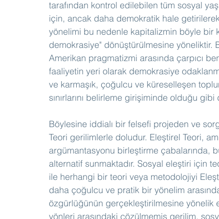
tarafından kontrol edilebilen tüm sosyal yaş
için, ancak daha demokratik hale getirilerek 
yönelimi bu nedenle kapitalizmin böyle bir 
demokrasiye" dönüştürülmesine yöneliktir. Bu
Amerikan pragmatizmi arasında çarpıcı benzer
faaliyetin yeri olarak demokrasiye odakla
ve karmaşık, çoğulcu ve küreselleşen topl
sınırlarını belirleme girişiminde olduğu gib
Böylesine iddialı bir felsefi projeden ve so
Teori gerilimlerle doludur. Eleştirel Teori, a
argümantasyonu birleştirme çabalarında, bug
alternatif sunmaktadır. Sosyal eleştiri için t
ile herhangi bir teori veya metodolojiyi Eleşt
daha çoğulcu ve pratik bir yönelim arasında 
özgürlüğünün gerçekleştirilmesine yönelik el
yönleri arasındaki çözülmemiş gerilim, sosyal