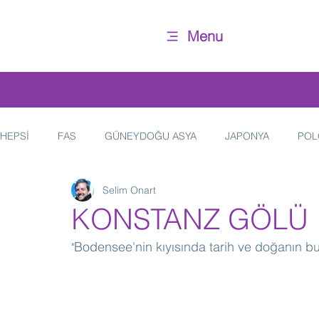
Menu
HEPSİ
FAS
GÜNEYDOĞU ASYA
JAPONYA
POL
Selim Onart
HİNDİSTAN
İTALYA
YAŞAM
FRANSA
KONSTANZ GÖLÜ
Bodensee'nin kıyısında tarih ve doğanın b
"