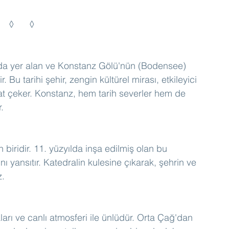
◊	◊	◊
nda yer alan ve Konstanz Gölü'nün (Bodensee) 
 Bu tarihi şehir, zengin kültürel mirası, etkileyici 
kkat çeker. Konstanz, hem tarih severler hem de 
.
 biridir. 11. yüzyılda inşa edilmiş olan bu 
ı yansıtır. Katedralin kulesine çıkarak, şehrin ve 
z.
aları ve canlı atmosferi ile ünlüdür. Orta Çağ'dan 