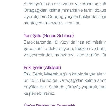
Almanya'nın en eski ve en iyi korunmuş kalel
Ortaçağ'dan kalma mimarisi ve tarihi dokusu
ziyaretçilere Ortaçağ yaşamı hakkında bilgi
muhteşem manzarasını sunar.
Yeni Şato (Neues Schloss)
Barok tarzında 18. yüzyılda inşa edilmiştir v
Şato, zarif iç dekorasyonu, freskleri ve bahç
ve çevresindeki manzarayı izlemek mümkü
Eski Şehir (Altstadt)
Eski Şehir, Meersburg'un kalbinde yer alır ve d
ünlüdür. Bu bölge, Ortaçağ'dan kalma atmosfe
büyüler. Eski Şehir'de yürüyüş yaparak, tarih
keşfedebilirsiniz.
Üzüm Bağları ve Şarapçılık