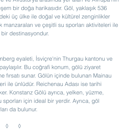
eşem bir doğa harikasıdır. Göl, yaklaşık 536 
deki üç ülke ile doğal ve kültürel zenginlikler 
manzaraları ve çeşitli su sporları aktiviteleri ile 
 bir destinasyondur.
erg eyaleti, İsviçre'nin Thurgau kantonu ve 
paylaşılır. Bu coğrafi konum, gölü ziyaret 
me fırsatı sunar. Gölün içinde bulunan Mainau 
ri ile ünlüdür. Reichenau Adası ise tarihi 
çeker. Konstanz Gölü ayrıca, yelken, yüzme, 
u sporları için ideal bir yerdir. Ayrıca, göl 
ları da bulunur.
◊	◊	◊