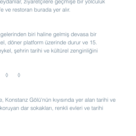
eydanlar, ziyaretçilere geçmişe bir yolculuk 
fe ve restoran burada yer alır.
elerinden biri haline gelmiş devasa bir 
el, döner platform üzerinde durur ve 15. 
el, şehrin tarihi ve kültürel zenginliğini 
◊	◊	◊
Konstanz Gölü'nün kıyısında yer alan tarihi ve 
oruyan dar sokakları, renkli evleri ve tarihi 