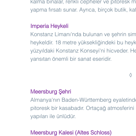
kalma binalar, renkli cepheler ve pitoresk m
yapma fırsatı sunar. Ayrıca, birçok butik, ka
Imperia Heykeli
Konstanz Limanı'nda bulunan ve şehrin simg
heykeldir. 18 metre yüksekliğindeki bu heyk
yüzyıldaki Konstanz Konseyi'ni hicveder. Heyk
yansıtan önemli bir sanat eseridir.
Meersburg Şehri 
Almanya'nın Baden-Württemberg eyaletinde, 
pitoresk bir kasabadır. Ortaçağ atmosferini k
yapıları ile ünlüdür.
Meersburg Kalesi (Altes Schloss)