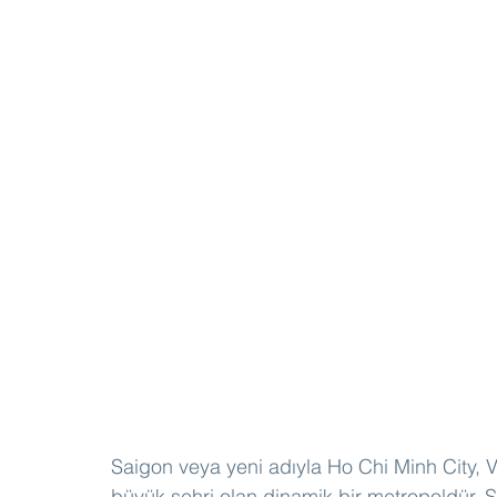
Saigon veya yeni adıyla Ho Chi Minh City, V
büyük şehri olan dinamik bir metropoldür. Şe