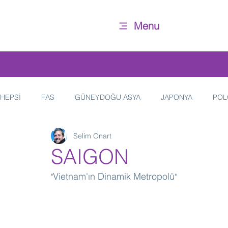
Menu
HEPSİ
FAS
GÜNEYDOĞU ASYA
JAPONYA
POL
Selim Onart
HİNDİSTAN
İTALYA
YAŞAM
FRANSA
SAIGON
Vietnam'ın Dinamik Metropolü
"
"