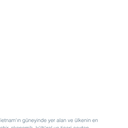
ietnam'ın güneyinde yer alan ve ülkenin en 
hir, ekonomik, kültürel ve ticari açıdan 