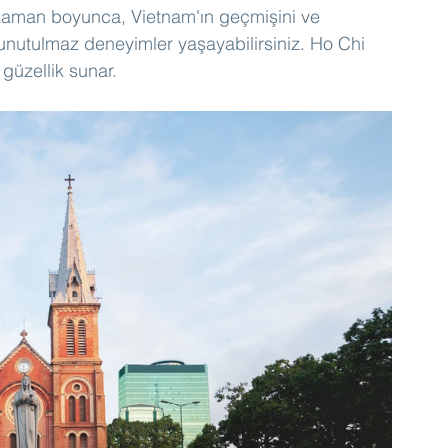
z zaman boyunca, Vietnam'ın geçmişini ve 
 unutulmaz deneyimler yaşayabilirsiniz. Ho Chi 
 güzellik sunar.