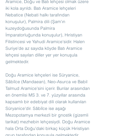
Aramice, Doğu ve Batı lehçesi olmak üzere 
iki kola ayrıldı. Batı Aramice lehçeleri 
Nebatice (Nebati halkı tarafından 
konuşulur), Palmira dili (Şam'ın 
kuzeydoğusunda Palmira 
İmparatorluğunda konuşulur), Hıristiyan 
Filistincesi ve Yahudi Aramice'sidir. Halen 
Suriye'de az sayıda köyde Batı Aramice 
lehçesi sayılan diller yer yer konuşula 
gelmektedir.
Doğu Aramice lehçeleri ise Süryanice, 
Sâbiîce (Mandaean), Neo-Asurca ve Babil 
Talmud Aramice'sini içerir. Bunlar arasından 
en önemlisi MS 3. ve 7. yüzyıllar arasında 
kapsamlı bir edebiyat dili olarak kullanılan 
Süryanice'dir. Sâbiîce ise aşağı 
Mezopotamya merkezli bir gnostik (gizemli 
tarikat) mezhebin lehçesiydi. Doğu Aramice 
hala Orta Doğu'daki birkaç küçük Hıristiyan 
grup tarafından konuşula gelmektedir.